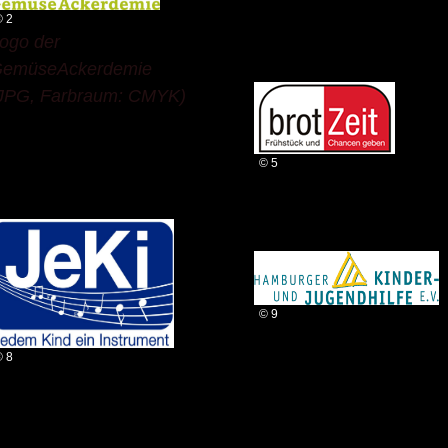
© 2
ogo der
emüseAckerdemie
JPG, Farbraum: CMYK)
© 5
© 9
© 8