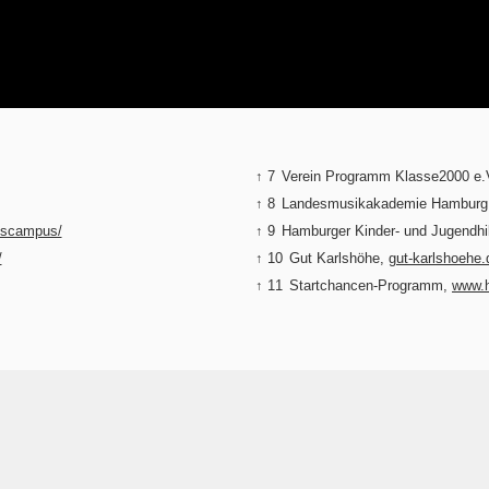
↑ 7
Verein Programm Klasse2000 e.
↑ 8
Landesmusikakademie Hamburg
hscampus/
↑ 9
Hamburger Kinder- und Jugendhi
/
↑ 10
Gut Karlshöhe,
gut-karlshoehe.
↑ 11
Startchancen-Programm,
www.h