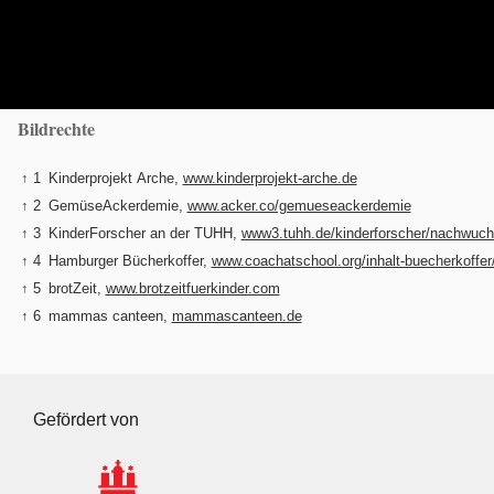
Bildrechte
↑ 1
Kinderprojekt Arche,
www.kinderprojekt-arche.de
↑ 2
GemüseAckerdemie,
www.acker.co/gemueseackerdemie
↑ 3
KinderForscher an der TUHH,
www3.tuhh.de/kinderforscher/nachwuc
↑ 4
Hamburger Bücherkoffer,
www.coachatschool.org/inhalt-buecherkoffer
↑ 5
brotZeit,
www.brotzeitfuerkinder.com
↑ 6
mammas canteen,
mammascanteen.de
Gefördert von