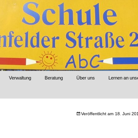
le Jenfelder St
Verwaltung
Beratung
Über uns
Lernen an uns
Veröffentlicht am
18. Juni 20