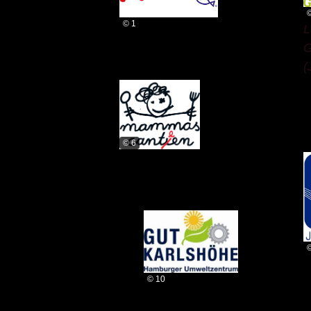
© 1
L
G
(
© 6
© 10