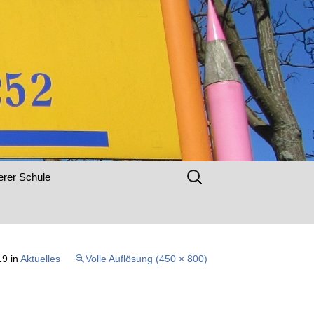
raße
Suchen
erer Schule
nach:
19
in
Aktuelles
Volle Auflösung (450 × 800)