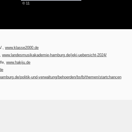
© 11
V.,
www.klasse2000.de
,
www.landesmusikakademie-hamburg.de/jeki-uebersicht-2024/
lfe,
www.hakiju.de
de
amburg.de/politik-und-verwaltung/behoerden/bsfb/themen/startchancen