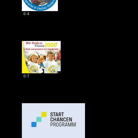
© 4
© 7