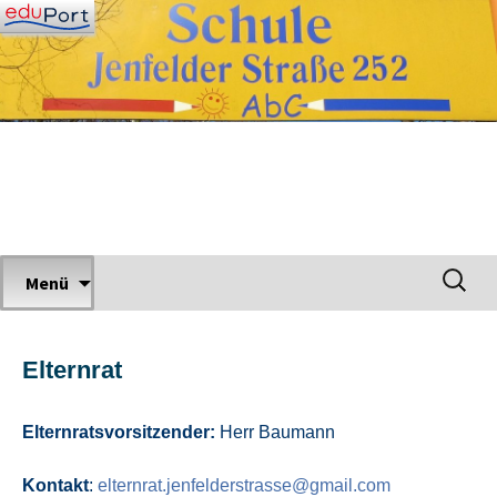
Zum
Inhalt
springen
Grundschule Jenfelder Straße
Suchen
Menü
nach:
Elternrat
Elternratsvorsitzender:
Herr Baumann
Kontakt
:
elternrat.jenfelderstrasse@gmail.com