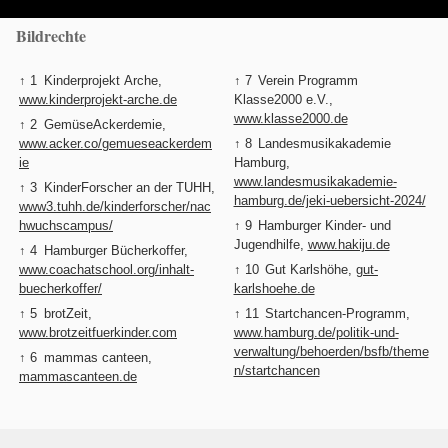
Bildrechte
↑ 1
Kinderprojekt Arche,
↑ 7
Verein Programm
www.kinderprojekt-arche.de
Klasse2000 e.V.,
www.klasse2000.de
↑ 2
GemüseAckerdemie,
www.acker.co/gemueseackerdem
↑ 8
Landesmusikakademie
ie
Hamburg,
www.landesmusikakademie-
↑ 3
KinderForscher an der TUHH,
hamburg.de/jeki-uebersicht-2024/
www3.tuhh.de/kinderforscher/nac
hwuchscampus/
↑ 9
Hamburger Kinder- und
Jugendhilfe,
www.hakiju.de
↑ 4
Hamburger Bücherkoffer,
www.coachatschool.org/inhalt-
↑ 10
Gut Karlshöhe,
gut-
buecherkoffer/
karlshoehe.de
↑ 5
brotZeit,
↑ 11
Startchancen-Programm,
www.brotzeitfuerkinder.com
www.hamburg.de/politik-und-
verwaltung/behoerden/bsfb/theme
↑ 6
mammas canteen,
n/startchancen
mammascanteen.de