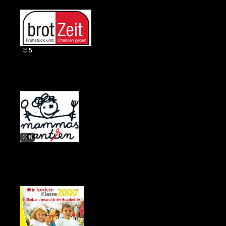
© 5
© 6