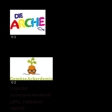
© 1
© 2
Logo der
GemüseAckerdemie
(JPG, Farbraum:
CMYK)