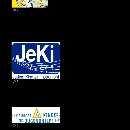
© 7
© 8
© 9