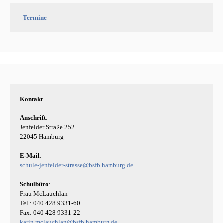
Termine
Kontakt
Anschrift
: 

Jenfelder Straße 252 

22045 Hamburg 

E-Mail
schule-jenfelder-strasse@bsfb.hamburg.de
Schulbüro
:

Frau McLauchlan

Tel.: 040 428 9331-60

karin.mclauchlan@bsfb.hamburg.de