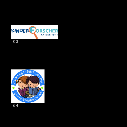
© 3
© 4