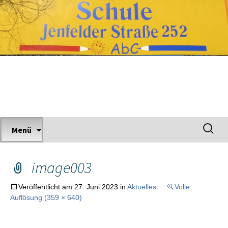
Zum
Inhalt
springen
Grundschule Jenfelder Straße
Suchen
Menü
nach:
image003
Veröffentlicht am
27. Juni 2023
in
Aktuelles
Volle
Auflösung (359 × 640)