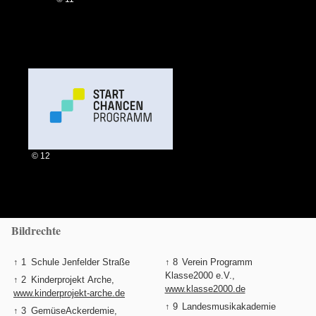
© 12
Bildrechte
↑ 1
Schule Jenfelder Straße
↑ 8
Verein Programm
Klasse2000 e.V.,
↑ 2
Kinderprojekt Arche,
www.klasse2000.de
www.kinderprojekt-arche.de
↑ 9
Landesmusikakademie
↑ 3
GemüseAckerdemie,