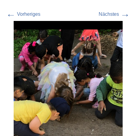
←
→
Vorheriges
Nächstes