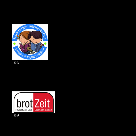
© 5
© 6