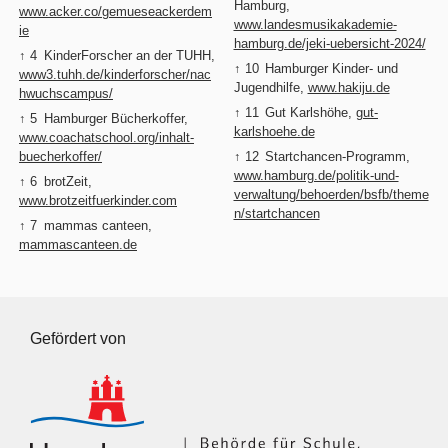
Hamburg,
www.acker.co/gemueseackerdem
www.landesmusikakademie-
ie
hamburg.de/jeki-uebersicht-2024/
↑ 4
KinderForscher an der TUHH,
↑ 10
Hamburger Kinder- und
www3.tuhh.de/kinderforscher/nac
Jugendhilfe,
www.hakiju.de
hwuchscampus/
↑ 11
Gut Karlshöhe,
gut-
↑ 5
Hamburger Bücherkoffer,
karlshoehe.de
www.coachatschool.org/inhalt-
buecherkoffer/
↑ 12
Startchancen-Programm,
www.hamburg.de/politik-und-
↑ 6
brotZeit,
verwaltung/behoerden/bsfb/theme
www.brotzeitfuerkinder.com
n/startchancen
↑ 7
mammas canteen,
mammascanteen.de
Gefördert von