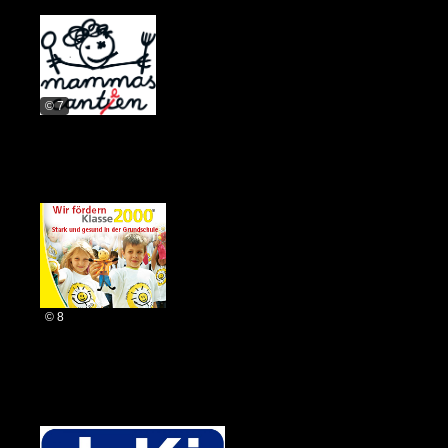
© 7
© 8