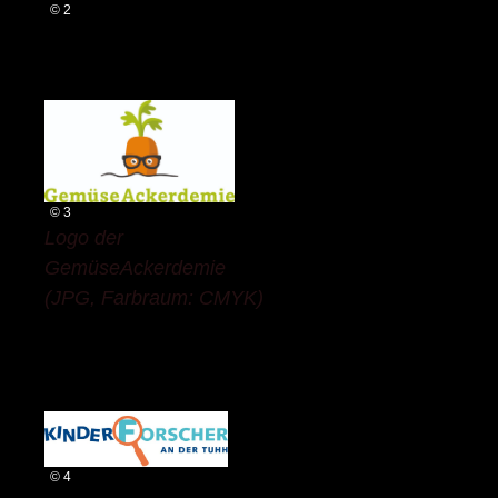
© 2
© 3
Logo der
GemüseAckerdemie
(JPG, Farbraum: CMYK)
© 4