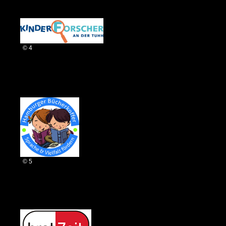
© 4
© 5