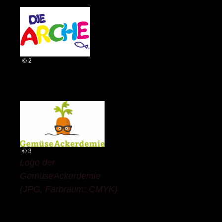
© 2
© 3
Logo der
GemüseAckerdemie
(JPG, Farbraum: CMYK)