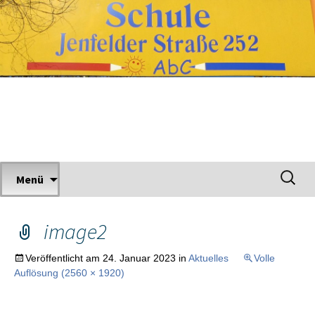
Zum
Inhalt
springen
Grundschule Jenfelder Straße
Suchen
Menü
nach:
image2
Veröffentlicht am
24. Januar 2023
in
Aktuelles
Volle
Auflösung (2560 × 1920)