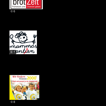
© 6
© 7
© 8