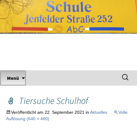
Zum
Inhalt
springen
Grundschule Jenfelder Straße
Suchen
Menü
nach:
Tiersuche Schulhof
Veröffentlicht am
22. September 2021
in
Aktuelles
Volle
Auflösung (640 × 480)