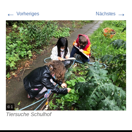
←
→
Vorheriges
Nächstes
© 1
Tiersuche Schulhof