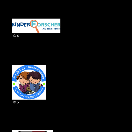
© 4
© 5