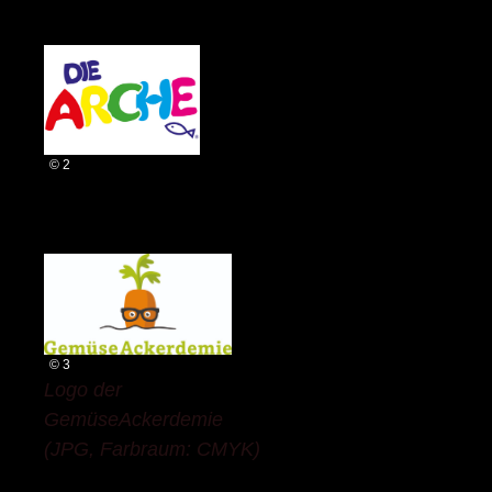
© 2
© 3
Logo der
GemüseAckerdemie
(JPG, Farbraum: CMYK)