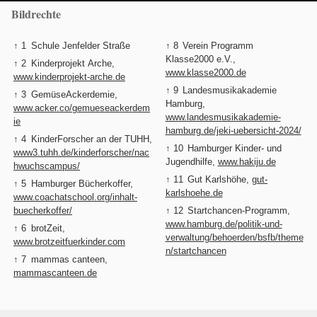
Bildrechte
↑ 1
Schule Jenfelder Straße
↑ 8
Verein Programm
Klasse2000 e.V.,
↑ 2
Kinderprojekt Arche,
www.klasse2000.de
www.kinderprojekt-arche.de
↑ 9
Landesmusikakademie
↑ 3
GemüseAckerdemie,
Hamburg,
www.acker.co/gemueseackerdem
www.landesmusikakademie-
ie
hamburg.de/jeki-uebersicht-2024/
↑ 4
KinderForscher an der TUHH,
↑ 10
Hamburger Kinder- und
www3.tuhh.de/kinderforscher/nac
Jugendhilfe,
www.hakiju.de
hwuchscampus/
↑ 11
Gut Karlshöhe,
gut-
↑ 5
Hamburger Bücherkoffer,
karlshoehe.de
www.coachatschool.org/inhalt-
buecherkoffer/
↑ 12
Startchancen-Programm,
www.hamburg.de/politik-und-
↑ 6
brotZeit,
verwaltung/behoerden/bsfb/theme
www.brotzeitfuerkinder.com
n/startchancen
↑ 7
mammas canteen,
mammascanteen.de