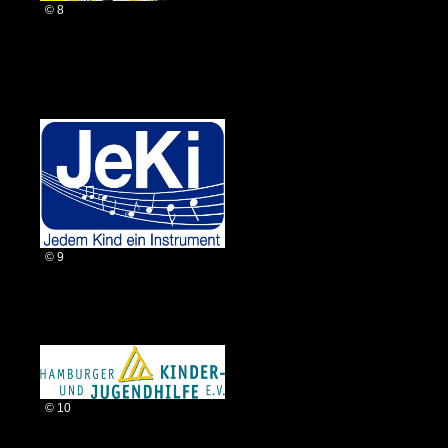
© 8
© 9
© 10