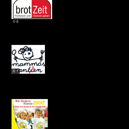
© 6
© 7