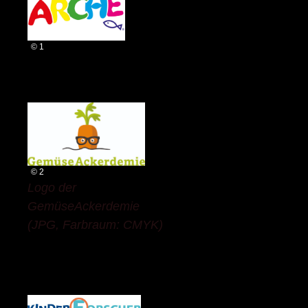
© 1
© 2
Logo der
GemüseAckerdemie
(JPG, Farbraum: CMYK)