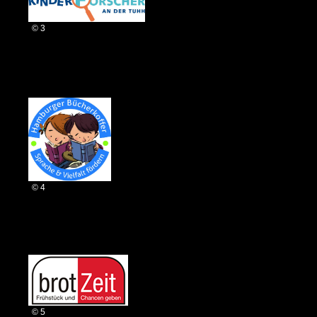
© 3
© 4
© 5