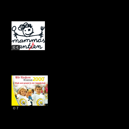
© 6
© 7