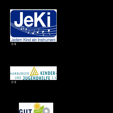
© 8
© 9