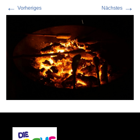
←
→
Vorheriges
Nächstes