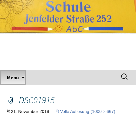
Zum
Inhalt
springen
Grundschule Jenfelder Straße
Suchen
Menü
nach:
DSC01915
21. November 2018
Volle Auflösung (1000 × 667)