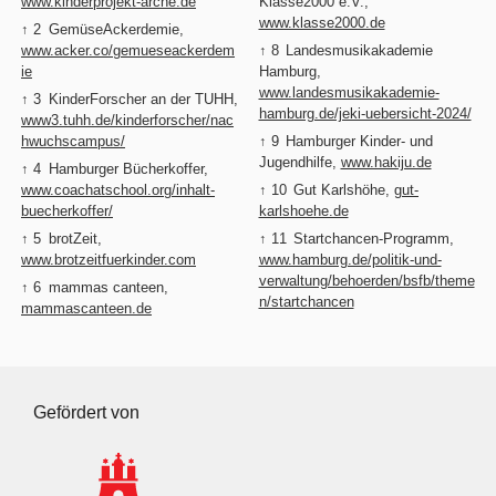
www.kinderprojekt-arche.de
Klasse2000 e.V.,
www.klasse2000.de
↑ 2
GemüseAckerdemie,
www.acker.co/gemueseackerdem
↑ 8
Landesmusikakademie
ie
Hamburg,
www.landesmusikakademie-
↑ 3
KinderForscher an der TUHH,
hamburg.de/jeki-uebersicht-2024/
www3.tuhh.de/kinderforscher/nac
hwuchscampus/
↑ 9
Hamburger Kinder- und
Jugendhilfe,
www.hakiju.de
↑ 4
Hamburger Bücherkoffer,
www.coachatschool.org/inhalt-
↑ 10
Gut Karlshöhe,
gut-
buecherkoffer/
karlshoehe.de
↑ 5
brotZeit,
↑ 11
Startchancen-Programm,
www.brotzeitfuerkinder.com
www.hamburg.de/politik-und-
verwaltung/behoerden/bsfb/theme
↑ 6
mammas canteen,
n/startchancen
mammascanteen.de
Gefördert von